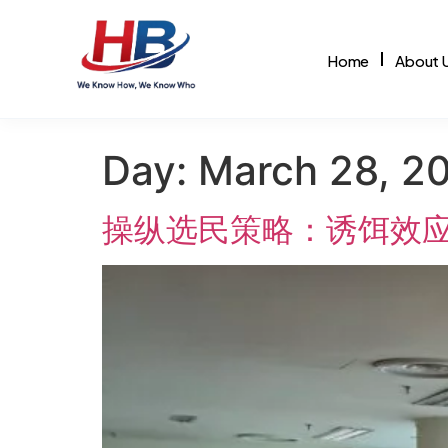
Home
About 
ABOUT US
INTELLIGENT PLATFORMS
Day:
March 28, 2
About Us
Humetrix
F
🏢
Who we are & our story
HR Analytics
Pe
操纵选民策略：诱饵效
Corporate Social Responsibility
E-Learning
W
🌱
Our community commitments
Digital Courses
W
Logo Connotation
BizCheck
F
🔷
The meaning behind our identity
Business Health Assessment
F
Recognitions
🏆
Awards & accolades