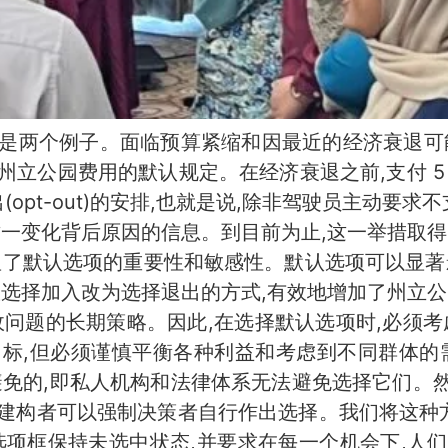
是两个例子。面临预算紧缩和因最近的经济衰退可
州立公园费用的默认规定。在经济衰退之前,支付 5
退出(opt-out)的安排,也就是说,除非驾驶员主动要
这一变化背后原因的信息。到目前为止,这一举措取得
显了默认选项的重要性和敏感性。默认选项可以显著
从选择加入改为选择退出的方式,有效地增加了州立公
政问题的长期策略。因此,在选择默认选项时,必须考
标,但必须谨慎平衡各种利益和考虑到不同群体的
免的,即私人机构和法律体系无法避免选择它们。然
建构者可以强制决策者自行作出选择。我们将这种方法
选项框保持未选中状态,并要求在每一个机会下,人