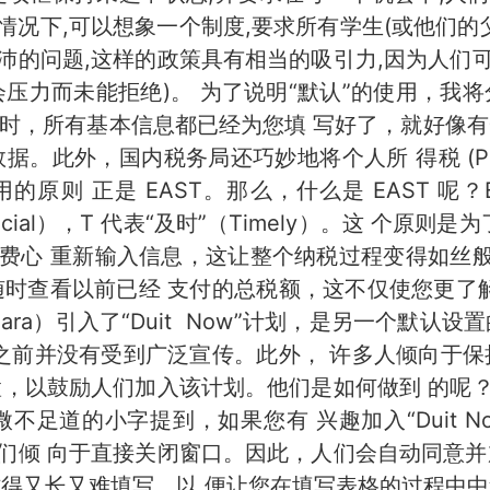
况下,可以想象一个制度,要求所有学生(或他们的
沛的问题,这样的政策具有相当的吸引力,因为人们
压力而未能拒绝)。 为了说明“默认”的使用，我
 系统时，所有基本信息都已经为您填 写好了，就好像
据。此外，国内税务局还巧妙地将个人所 得税 (P
 正是 EAST。那么，什么是 EAST 呢？E 
交”（Social），T 代表“及时”（Timely）。这 
心 重新输入信息，这让整个纳税过程变得如丝般 
随时查看以前已经 支付的总税额，这不仅使您更了
gara）引入了“Duit Now”计划，是另一个默
之前并没有受到广泛宣传。此外， 许多人倾向于保
置，以鼓励人们加入该计划。他们是如何做到 的呢
不足道的小字提到，如果您有 兴趣加入“Duit N
们倾 向于直接关闭窗口。因此，人们会自动同意并
作得又长又难填写，以 便让您在填写表格的过程中中