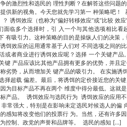
竞争的激烈性和选民的 理性判断？在解答这些问题的
障提供新的视角。今天您就先学习第一 种策略吧！ 
ect）？ 诱饵效应（也称为“偏好转移效应”或“比较
们面临多个选择时，引 入一个与其他选项相比看
比下 有吸引力。这种策略的目的是操纵人们的决策，
。诱饵效应的运用通常基于人们对 不同选项之间的比
活或者商业进行诱饵效应呢？选择 一个关键产品
关键 产品应该比其他产品拥有更多的优势，并且定
对称劣势，从而增加关 键产品的吸引力。 在实施诱
选择超载 偏差。最后，将诱饵的定价接近您的关键
，因为目标产品不再在两个 维度中得分最低。这就是
目标产品。 诱饵效应与选民行为 诱饵效应的应用不
 非常强大，特别是在影响未定选民对候选人的偏 
民的感知将改变他们的投票行 为。当然，还有许多因
为控制、政党的声誉和品牌等。 选民的感知 […]