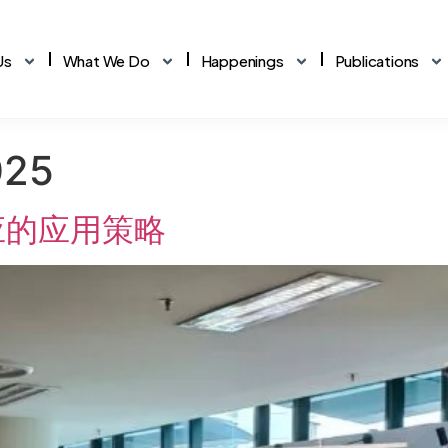
Us
What We Do
Happenings
Publications
025
Core Values
IKR Profiling
Tax Track
💡
The principles we stand by
rsonality Profiling
Tax Assessment
应的应用策略
Our Team
orkAlign
TechMatch
👥
Meet our senior practitioners
orkforce Planning
Tech Solutions Matching
Our Mascot
inCheck
TalentMap
⭐
The face of Humanology
inancial Analysis
Org Design & Structure
OHS Policy
🛡️
Occupational Health & Safety