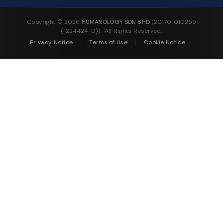
Copyright ©
2026
HUMANOLOGY SDN BHD
(201701010259
(1224424-D)). All Rights Reserved.
Privacy Notice
Terms of Use
Cookie Notice