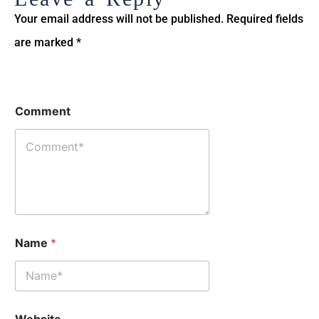
Your email address will not be published.
Required fields
are marked
*
C
W
Comment
o
e
m
b
m
s
e
i
n
t
t
e
N
a
m
e
Name
*
Website