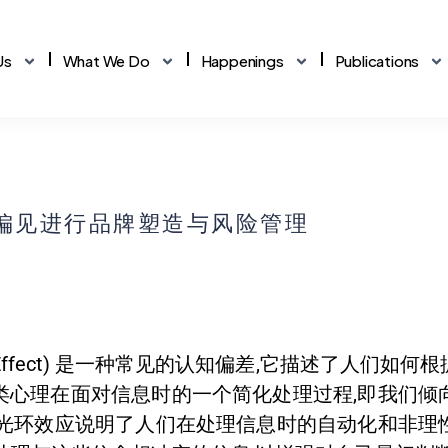
Us
What We Do
Happenings
Publications
Core Values
IKR Profiling
Tax Track
💡
The principles we stand by
rsonality Profiling
Tax Assessment
偏见进行品牌塑造与风险管理
Our Team
orkAlign
TechMatch
👥
Meet our senior practitioners
orkforce Planning
Tech Solutions Matching
Our Mascot
inCheck
TalentMap
⭐
The face of Humanology
inancial Analysis
Org Design & Structure
OHS Policy
🛡️
o Effect) 是一种常见的认知偏差,它描述了人们
Occupational Health & Safety
类心理在面对信息时的一个简化处理过程,即我们倾
,光环效应说明了人们在处理信息时的自动化和非理