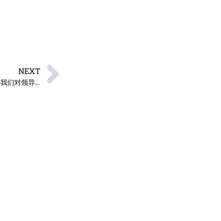
NEXT
误解与领导：基本归因错误如何塑造我们对领导者的看法