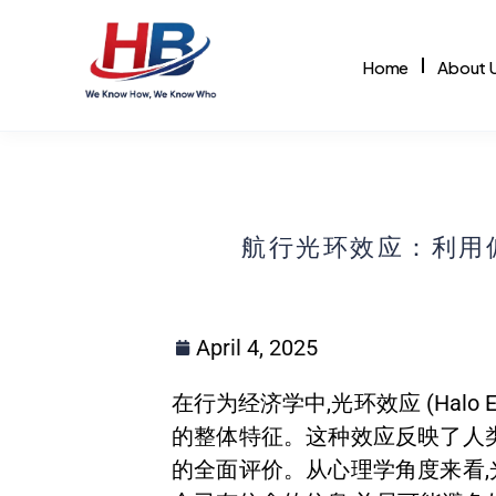
Home
About 
ABOUT US
INTELLIGENT PLATFORMS
About Us
Humetrix
F
🏢
Who we are & our story
HR Analytics
Pe
航行光环效应：利用
Corporate Social Responsibility
E-Learning
W
🌱
Our community commitments
Digital Courses
W
Logo Connotation
BizCheck
F
🔷
April 4, 2025
The meaning behind our identity
Business Health Assessment
F
Recognitions
🏆
在行为经济学中,光环效应 (Hal
Awards & accolades
的整体特征。这种效应反映了人
的全面评价。从心理学角度来看