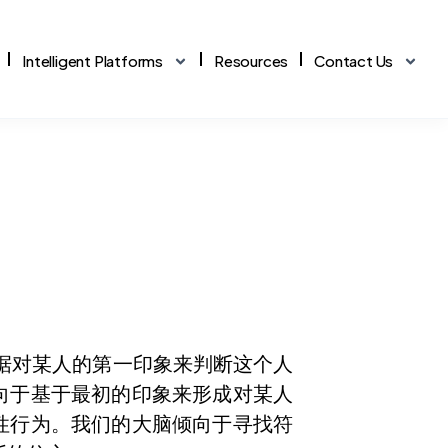
Intelligent Platforms
Resources
Contact Us
MALAYSIA BOOK OF RECORDS
DIGITAL ECOSYSTEM
Award-Winning Business
7+ Intelligent Platforms
Excellence
From HR analytics and
Humanology is a consortium of
personality profiling to tax
seasoned professionals trusted by
tracking and financial health
government agencies and
checks — our suite of platforms
regulated businesses across
drives data-led decisions.
Malaysia.
Explore All Platforms →
如何根据对某人的第一印象来判断这个人
View Our Recognitions →
向于基于最初的印象来形成对某人
性行为。我们的大脑倾向于寻找符