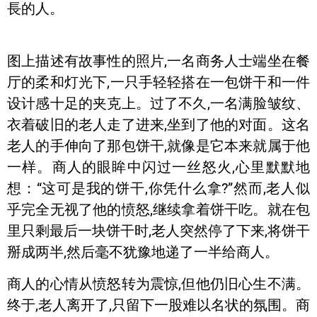
長的人。
图上描述有故事性的照片,一名商务人士端坐在餐
厅的柔和灯光下,一只手轻轻搭在一包饼干和一件
设计感十足的夹克上。过了不久,一名满脸皱纹、
衣着破旧的老人走了进来,坐到了他的对面。这名
老人的手伸向了那包饼干,就像是它本来就属于他
一样。商人的眼眸中闪过一丝怒火,心里默默地
想：“这可是我的饼干,你凭什么拿?”然而,老人似
乎完全无视了他的愤怒,继续拿着饼干吃。就在包
里只剩最后一块饼干时,老人突然停了下来,将饼干
掰成两半,然后毫不犹豫地递了一半给商人。
商人的心情从愤怒转为震惊,但他仍旧心生不满。
终于,老人离开了,只留下一股难以名状的氛围。商