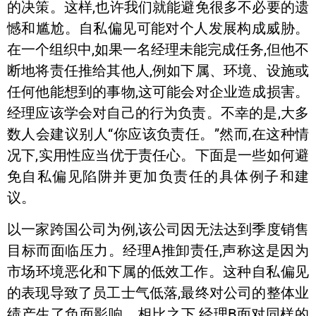
的决策。这样,也许我们就能避免很多不必要的遗
憾和尴尬。自私偏见可能对个人发展构成威胁。
在一个组织中,如果一名经理未能完成任务,但他不
断地将责任推给其他人,例如下属、环境、设施或
任何他能想到的事物,这可能会对企业造成损害。
经理应该学会对自己的行为负责。不幸的是,大多
数人会建议别人“你应该负责任。”然而,在这种情
况下,实用性应当优于责任心。下面是一些如何避
免自私偏见陷阱并更加负责任的具体例子和建
议。
以一家跨国公司为例,该公司因无法达到季度销售
目标而面临压力。经理A推卸责任,声称这是因为
市场环境恶化和下属的低效工作。这种自私偏见
的表现导致了员工士气低落,最终对公司的整体业
绩产生了负面影响。相比之下,经理B面对同样的