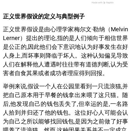
正义世界假设的定义与典型例子
正义世界假设是由心理学家梅尔文·勒纳（Melvin
Lerner）提出的理论,指的是人们倾向于相信世界
是公正的,因此他们会下意识地认为好事发生在好
人身上,而坏事则降临于坏人。这种认知偏见导致
人们在解释他人遭遇时往往带有道德判断,认为受
害者自食其果或者成功者理应得到回报。
举例来说,假设一个人在公园里看到一只流浪猫,并
把自己原本用于早餐的钱拿出来喂了这只猫。随
后,他发现自己的钱包丢失了,但幸运的是,一名路
人拾到并归还了他的钱包。这位好心人可能会认
为自己之所以能够找回钱包,是因为之前做了好事
喂养了流浪猫。然而,这种因果关系并不一定成立,