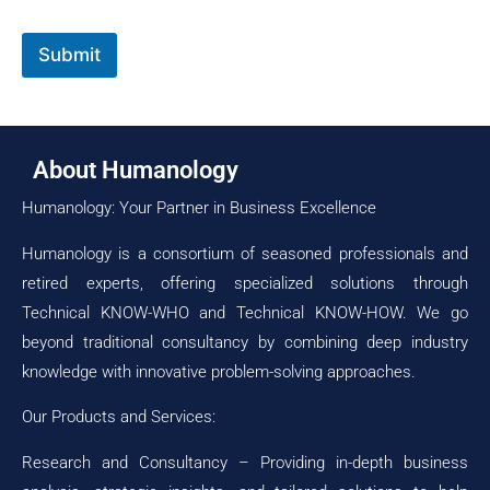
t
t
e
e
N
W
Submit
a
e
m
b
e
s
i
t
About Humanology
e
N
Humanology: Your Partner in Business Excellence
a
m
Humanology is a consortium of seasoned professionals and
e
retired experts, offering specialized solutions through
Technical KNOW-WHO and Technical KNOW-HOW. We go
beyond traditional consultancy by combining deep industry
knowledge with innovative problem-solving approaches.
Our Products and Services:
Research and Consultancy – Providing in-depth business